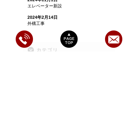
エレベーター新設
2024年2月14日
外構工事
0544260010
PageTop
カテゴリー
事務所・店舗
公共施設
商業施設・式場
工場・倉庫
病院・福祉施設
集合住宅（アパート・マンション）