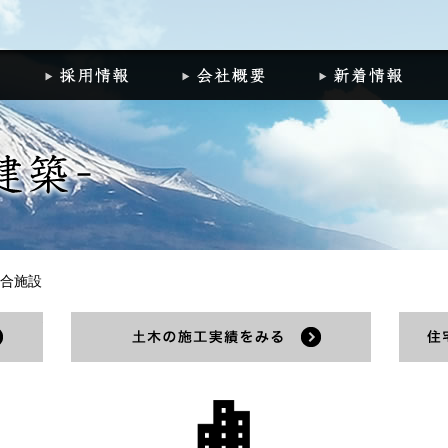
組
施工実績
採用情報
会社概要
新
合施設
建築の施工実績をみる
土木の施工実