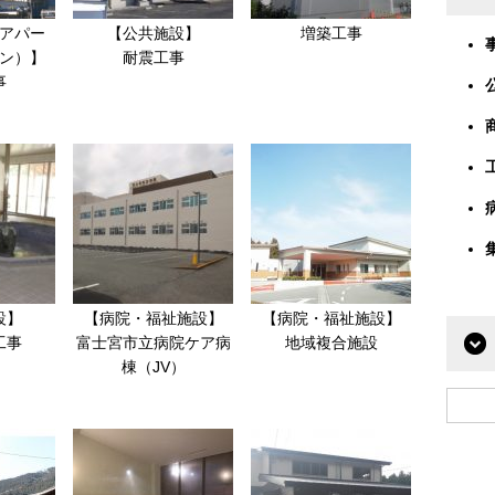
アパー
【公共施設】
増築工事
ン）】
耐震工事
事
設】
【病院・福祉施設】
【病院・福祉施設】
工事
富士宮市立病院ケア病
地域複合施設
棟（JV）
検索: