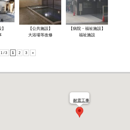
設】
【公共施設】
【病院・福祉施設】
事
大浴場等改修
福祉施設
1 / 3
1
2
3
»
耐震工事