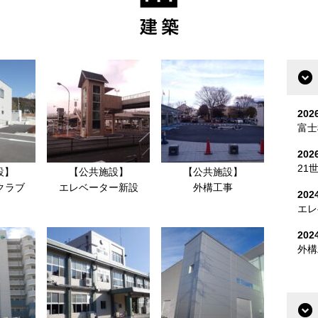
20
富士
20
21
設】
【公共施設】
【公共施設】
クラブ
エレベーター新設
外構工事
20
エレ
20
外構