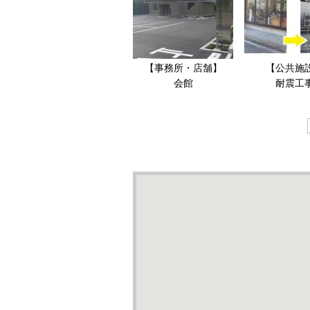
【事務所・店舗】
【公共施
会館
耐震工