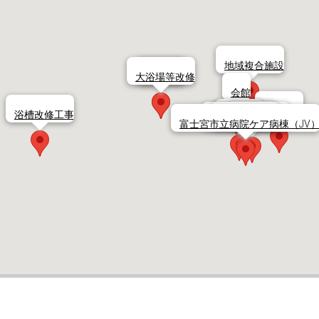
地域複合施設
大浴場等改修
耐震工事
会館
福祉施設
浴槽改修工事
増築工事
外構工事
エレベーター新設
交番新築工事
富士宮市立病院ケア病棟（JV