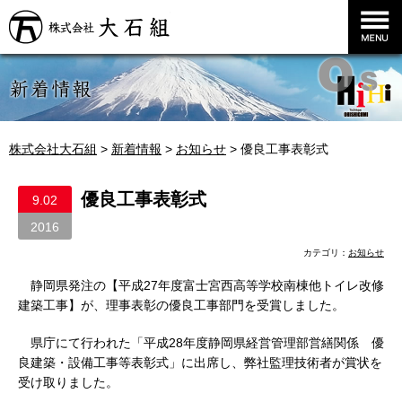
株式会社大石組
株式会社大石組
>
新着情報
>
お知らせ
>
優良工事表彰式
優良工事表彰式
9.02
2016
カテゴリ：
お知らせ
静岡県発注の【平成27年度富士宮西高等学校南棟他トイレ改修
建築工事】が、理事表彰の優良工事部門を受賞しました。
県庁にて行われた「平成28年度静岡県経営管理部営繕関係 優
良建築・設備工事等表彰式」に出席し、弊社監理技術者が賞状を
受け取りました。