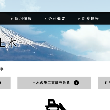
組
施工実績
採用情報
会社概要
新
事
建築の施工実績をみる
土木の施工実