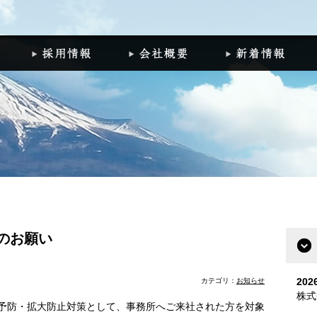
組
施工実績
採用情報
会社概要
新
のお願い
20
カテゴリ：
お知らせ
株式
予防・拡大防止対策として、事務所へご来社された方を対象