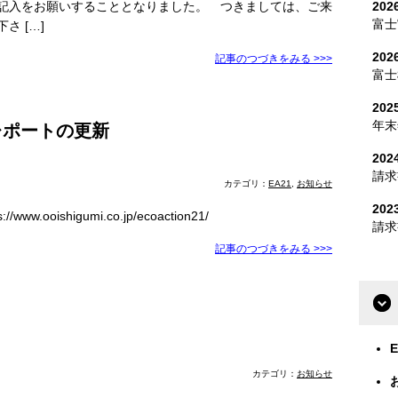
記入をお願いすることとなりました。 つきましては、ご来
20
富士
 […]
20
記事のつづきをみる >>>
富士
202
年末
レポートの更新
202
請求
カテゴリ：
EA21
,
お知らせ
202
oishigumi.co.jp/ecoaction21/
請求
記事のつづきをみる >>>
E
カテゴリ：
お知らせ