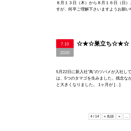
８月１３日（木）から８月１６日（日）
すが、何卒ご理解下さいますようお願い
☆★☆巣立ち☆★☆
7.10
2020
5月22日に新入社”鳥”のツバメが入社し
は、5つのタマゴを生みました。残念な
と大きくなりました。 1ヶ月が […]
4 / 14
« 先頭
«
...