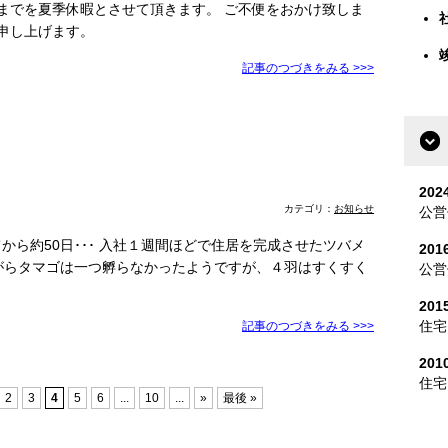
までを夏季休暇とさせて頂きます。 ご不便をおかけ致しま
申し上げます。
記事のつづきをみる >>>
202
カテゴリ：
お知らせ
公営
てから約50日･･･ 入社１週間ほどで住居を完成させたツバメ
20
がらタマゴは一つ孵らなかったようですが、４羽はすくすく
公営
201
住宅
記事のつづきをみる >>>
20
住宅
2
3
4
5
6
...
10
...
»
最後 »