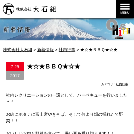
株式会社大石組
株式会社大石組
>
新着情報
>
社内行事
>
★☆★ＢＢＱ★☆★
★☆★ＢＢＱ★☆★
7.29
2017
カテゴリ：
社内行事
社内レクリエーションの一環として、バーベキューを行いました
＾＾
お肉にホタテに富士宮やきそば。そして何より畑の採れたて野
菜！！
おいしいお肉と野菜を食べて、暑い夏を乗り切ります！！